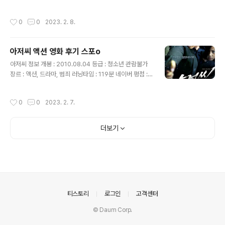
으며 첫 사건을 시작합니다. 과일을 사러 간 약혼자가 기차
효진 출연 : 진영(동현), 박성웅(판수), 라미란(미선), 이수
에 치여 죽었다는 것 그런데 그의 사망소식은 보육원 원장
민(현정), 이준혁(만철), 김광규(종기) 외 영화 줄거리 조폭
작성시간
0
0
2023. 2. 8.
에..
두목 장판수(박성웅)는 숙원사업이었던 빌딩을 마무리 짓
고 옛날에 살던 곳에 와 첫사랑과 갔던 분식집에서 식사를
합니다. 하지만 예전과는 전혀 다른 라면맛에 실망하고 바
아저씨 액션 영화 후기 스포o
로 계산을 하려는데 옆 테이블에는 뚱뚱한 고등학생 김동
글 내용
현(진영)이 지갑을 잃어버려 어쩔 줄 몰라하고 있었습니다.
아저씨 정보 개봉 : 2010.08.04 등급 : 청소년 관람불가
그때 분식집 아줌마는 동현을 그냥 보내주고 판수에게 동
장르 : 액션, 드라마, 범죄 러닝타임 : 119분 네이버 평점 :
현이 먹은 음식값까지 계산하라고 합니다. 판수는 어쩔 수
9.25 감독 : 이정범 출연 : 원빈(차태식), 김새론(소미), 김
없이 5만 원을 계산하고 분식집 아줌마는 판수에게 음식
태훈(김치곤), 김희원(만석), 김성오(종석) 외 줄거리 스포o
작성시간
0
0
2023. 2. 7.
을..
전당포를 운영하며 살아가는 차태식(원식)에게 찾아오는
건 물건을 맡기러 오는 손님들과 옆에 사는 꼬마아이 정소
미(김새론)가 전부입니다. 어려서부터 버림받은 소미는 늘
더보기
혼자 다니는 태식도 자기처럼 버림받았다고 생각했고 태식
도 소미가 마음이가 갔고 밥도 같이 먹을 만큼 가까운 사이
가 됩니다. 소미의 엄마는 태식에게 자기 딸한테 이상한 짓
하면 가만두지 않겠다며 경고를 하지만, 자신은 소미를 나
몰라라 하고 마약에 찌들어 살고 있습니다. 그러던 어..
의안내
티스토리
로그인
고객센터
© Daum Corp.