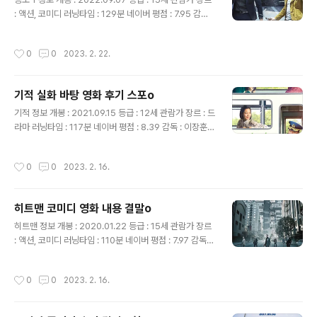
니다. 박강은 크리스마스이브에 시상식에서 주연상을 받고
: 액션, 코미디 러닝타임 : 129분 네이버 평점 : 7.95 감독 :
집에 가는 길에 조윤과 연극하던 시절 자주 다녔던 껍데기
이석훈 출연 : 현빈(림철령), 유해진(강진태), 김주혁(차기
집에서 술을 마시며 조윤에게 박강의 전 여자친구인 수현
성) 공조 내용 결말포함 북한에 위치한 위조지폐 공장이 습
작성시간
0
0
2023. 2. 22.
(이민정)이 ..
격당하고 림철령(현빈)은 지원을 기다리라는 상사 차기성
(김주혁)의 명령에도 위조지폐 공장을 습격한 범죄조직과
싸우다 차기성의 배신을 동료와 아내를 모두 잃게 됩니다.
기적 실화 바탕 영화 후기 스포o
철령은 위조지폐 동판도 뺏기고 동료들도 다 죽고 혼자 살
글 내용
아남아 보위부의 의심을 받게 되고 취조를 받게 됩니다. 상
기적 정보 개봉 : 2021.09.15 등급 : 12세 관람가 장르 : 드
관인 보안부장인 형술(전국환)에게 취조를 받은 뒤 형술은
라마 러닝타임 : 117분 네이버 평점 : 8.39 감독 : 이장훈
기성을 잡기 위해 철령을 남한으로 보내기로 합니다. 한편
출연 : 박정민(준경), 이성민(태윤), 윤아(라희), 이수경(보
대한민국 형사인 강진태(유해진)는 범인과 추격전을 벌이
경) 외 전체 줄거리 태윤(이성민)은 딸 보경(이수경)과 아들
작성시간
0
0
2023. 2. 16.
다..
준경(박정민)을 데리고 오갈 수 있는 길은 기찻길밖에 없지
만 정작 기차역은 없는 마을에 살고 있습니다. 마을에는 차
가 다닐 수 있는 길이 없고 기차역도 없어 가까운 승부역까
히트맨 코미디 영화 내용 결말o
지 기찻길을 걸어가야 합니다. 승객열차는 정해진 시간마
글 내용
다 다녀서 알 수 있지만 화물열차는 시간을 알 수 없어 철교
히트맨 정보 개봉 : 2020.01.22 등급 : 15세 관람가 장르
애서 화물열차와 마주쳐 강에 빠져 죽은 사람들도 있었습
: 액션, 코미디 러닝타임 : 110분 네이버 평점 : 7.97 감독 :
니다. 초등학생인 준경은 학교에 상을 받기 위해 누나 보경
최원섭 출연 : 권상우(준), 정준호(덕규), 황우슬혜(미나),
과 함께 다녀오고 마을로 오는 중 화물열차를 만나..
이이경(철), 이지원(가영) 외 영화 내용 상준(권상우)은 어
작성시간
0
0
2023. 2. 16.
린 시절 교통사고로 부모님을 잃고 혼자 고아가 됩니다. 어
느 날 준한테 국정원의 덕규(정준호)가 찾아옵니다. 국정원
은 고아들을 데려다가 인강흉기로 훈련시켜 암살요원으로