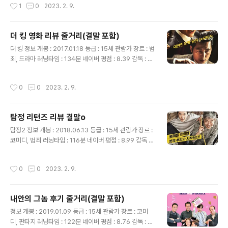
작성시간
1
0
2023. 2. 9.
니다. 누나들에게 구박을 받고 조카에게까지 무시를 당하
며 신세한탄만 하며 지내고 있습니다. 그런 용남에게는 한
가지 특기가 있었는데 대학시절 동아리 활동을 했던 클라
더 킹 영화 리뷰 줄거리(결말 포함)
이밍만큼은 실력이 뛰어났습니다. 어머니의 칠순 잔치 날,
글 내용
온 가족들과 친지들이 모였는데 용남은 그 자리가 불편하
더 킹 정보 개봉 : 2017.01.18 등급 : 15세 관람가 장르 : 범
기만 합니다. 이제 가족들과 기념사진을 찍으려고 하는데
죄, 드라마 러닝타임 : 134분 네이버 평점 : 8.39 감독 : 한
그곳에서 동아리 후배였던 의주(윤아)를 다시 보게 됩니다.
재림 출연 : 조인성(박태수), 정우성(한강식), 배성우(양동
용남은 그 당시 의주에게 고백을 했지만 거절을 당한 기억
철), 김아중(임상희), 류준열(최두일) 외 더 킹 줄거리 목포
작성시간
0
0
2023. 2. 9.
이..
의 싸움꾼 날라리 고등학생 박태수(조인성) 어느 날 태수는
시장에서 잘 나가는 건달인 검사에게 무릎 꿇고 빌고 있는
것을 보게 됩니다. 동네 최강으로 여겼던 아버지가 한주먹
탐정 리턴즈 리뷰 결말o
거리도 안 되는 사람에게 무릎을 꿇을 정도로 권력의 힘이
글 내용
이리도 무섭다는 것을 알게 되고, 생전 공부 안 하던 태수는
탐정2 정보 개봉 : 2018.06.13 등급 : 15세 관람가 장르 :
검사가 되기로 마음을 먹습니다. 그 후 태수는 3학년 2학
코미디, 범죄 러닝타임 : 116분 네이버 평점 : 8.99 감독 :
기 중간고사부터는 전교 1등까지 달성하여 그렇게 바라던
이언희 출연 : 권상우(강대만), 성동일(노태수), 이광수(여
서울대학교 법학과에 진학합니다. 대학교에서..
치) 외 영화 내용 강대만(권상우)과 노태수(성동일)는 함께
작성시간
0
0
2023. 2. 9.
탐정 사무소를 오픈합니다. 하지만 생각과는 달리 손님은
오지 않고 사무실에서 시간만 보내게 됩니다. 대만은 손님
을 데려오기 위해 경찰서 화장실에 탐정 사무소 스티커를
내안의 그놈 후기 줄거리(결말 포함)
붙이다가 체포되고 그곳에서 사건의 재조사를 요구하는 여
글 내용
자를 보게 됩니다. 대만은 자신의 사무소로 오라고 명함을
정보 개봉 : 2019.01.09 등급 : 15세 관람가 장르 : 코미
건네고 며칠 후 사무소에 찾아온 여자에게 5천만 원을 받
디, 판타지 러닝타임 : 122분 네이버 평점 : 8.76 감독 : 강