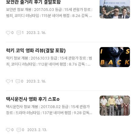
보안관 줄거리 후기 결말포함
키우는 국가 1급 기밀인 방패연 프로젝트를 실행합니다. 이
글 내용
후 준은 무섭게 성장하며 엘리트 암살요원이 되는데 그는
보안관 정보 개봉 : 2017.05.03 등급 : 15세 관람가 장르 :
어린 시절부터 만화가라는 꿈이 있었습니다. 폭풍우가 치
범죄, 코미디 러닝타임 : 115분 네이버 평점 : 8.26 감독 :
는 밤 새로운 임무를 받아 헬기를 타고 가던 중 바닷속으로
김형주 출연 : 이성민(대호), 조진웅(종진), 김성균(덕만) 외
뛰어들어 죽는 것으로 나오는데 사실 탈출을 위한 위..
영화 내용 대호(이성민)와 후배형사는 모텔 앞에서 뽀빠이
작성시간
0
1
2023. 2. 16.
를 잡기 위해 잠복근무를 하고 있습니다. 그때 모텔로 들어
가는 범인을 발견하고 바로 모텔로 따라 들어갑니다. 모텔
방안에는 2명의 남자가 있었고 한 명은 창밖으로 도망치고
럭키 코믹 영화 리뷰(결말 포함)
칼을 들고 있는 한 명에게 후배형사는 칼을 맞고 쓰러집니
글 내용
다. 대호는 지혈용품을 찾으러 욕실에 들어가는데 그곳에
럭키 정보 개봉 : 2016.10.13 등급 : 15세 관람가 장르 : 범
서 두 손이 묶인 채 욕조에 있는 종진(조진웅)을 보게 됩니
죄, 코미디 러닝타임 : 112분 네이버 평점 : 8.76 감독 : 이
다. 종진은 경찰서에서 조사를 받는데 전과가 없는 초범으
계백 출연 : 유해진(형욱), 이준(재성), 조윤희(리나), 임지
로 나오는데 마약 밀수에 동조한 혐의가 있어 징역 2..
연(은주) 외 럭키 줄거리 비가 내리는 밤, 자신의 차에서 대
작성시간
1
0
2023. 2. 16.
기하고 있던 살인청부업자 최형욱(유해진)은 여행가방을
들고 있던 한 남성을 습격해 순식간에 살해하고 트렁크에
넣습니다. 일을 마무리하고 목욕탕에 가는데 땅에 떨어진
택시운전사 영화 후기 스포o
비누를 밟고 뒤로 넘어지며 머리를 바닥에 강하게 부딪히
글 내용
며 기절합니다. 한편 별 볼 일 없는 단역배우인 윤재성(이
택시운전사 정보 개봉 : 2017.08.02 등급 : 15세 관람가
준)은 삶을 비관하며 자살을 하려 하는데 주인집 할머니가
장르 : 드라마 러닝타임 : 137분 네이버 평점 : 9.28 감독 :
비빔국수를 비벼왔다며 말을 겁니다. 문을 열었더니 할머
장훈 출연 : 송강호(김만섭), 토마스 크레취만(위르겐 힌츠
니는 밀린 월세를 내라며 독촉을 하고 워레를 못 내면 방
페터), 유해진(황태술), 류준열(구재식) 외 전체 내용 서울
작성시간
0
0
2023. 2. 13.
을..
에 살며 택시 기사로 일하고 있는 김만섭(송강호)은 택시를