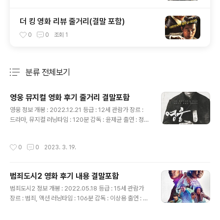
더 킹 영화 리뷰 줄거리(결말 포함)
0
0
조회
1
분류 전체보기
주요 글 목록
영웅 뮤지컬 영화 후기 줄거리 결말포함
글 내용
영웅 정보 개봉 : 2022.12.21 등급 : 12세 관람가 장르 :
드라마, 뮤지컬 러닝타임 : 120분 감독 : 윤제균 출연 : 정성
화(안중근), 김고은(설희), 나문희(조마리아), 조재윤(우덕
순), 배정남(조도선), 이현우(유동하), 박진주(마진주), 조우
작성시간
0
0
2023. 3. 19.
진(마두식) 영웅 줄거리 스포o 1909년 3월, 안중근(정성
화)은 전투의 패배 후 동료들과 약지 손가락을 자르며 피로
태극기에 대한 독립이라 쓰고 결의를 다지면서 영화가 시
범죄도시2 영화 후기 내용 결말포함
작됩니다. 2년 전 안중근은 어머니 조마리아(나문희)와 가
글 내용
족들을 떠나 일본군과 싸우기 위해 독립군 의병활동을 합
범죄도시2 정보 개봉 : 2022.05.18 등급 : 15세 관람가
니다. 1908년 전투 중 일본인 병사들을 포로로 잡게 되고
장르 : 범죄, 액션 러닝타임 : 106분 감독 : 이상용 출연 : 마
독립군 병사들이 사살하려 하는데 안중근은 전쟁 중 포로
동석(마석도), 손석구(강해상), 최귀화(전일만), 박지환(장
를 잡으면 풀어주라는 만국공법이 있다며 그들을 풀어..
이수), 허동원(오동균), 하준(강홍석), 정재광(김상훈) 범죄