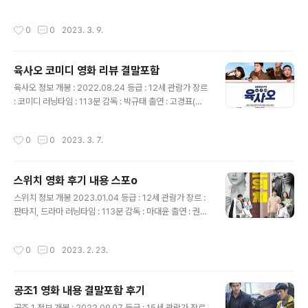
으로 가는 길 킹크랩 이야기를 꺼내는 동철에게 지수는 절
: 심은경(오두리), 나문희(오말순), 박인환(박 씨), 성동일
대 안 된다고 말합니다. 한편 인신매매업자인 기태(..
(반현철), 이진욱(한승우), 김슬기(반하나), 진영(반지하) 영
작성시간
0
0
2023. 3. 9.
화 줄거리 결말포함 국립대학교 교수인 아들 반현철(성동
일)이 추정장에 건의해 세워진 노인 카페에서 오말순(나문
희)은 박씨(박인환)와 함께 일하고 있습니다. 박씨는 어릴
육사오 코미디 영화 리뷰 결말포함
적 말순의 집에서 머슴살이를 했었습니다. 오랜 세월 함께
글 내용
했지만 박씨는 아직도 말순을 아가씨라고 부릅니다. 말순
육사오 정보 개봉 : 2022.08.24 등급 : 12세 관람가 장르
의 남편은 오래전 현철이 뱃속에 있을 때 해외에 나가 일하
: 코미디 러닝타임 : 113분 감독 : 박규태 출연 : 고경표(박
다가 사망했습니다. 말순은 아들인 현철의 가족들과 함께
천우), 이이경(리용호), 음문석(강은표), 박세완(리연희), 이
살고 있습니다. 어느 날 폐경기 우울증에 심장병을 앓고 ..
순원(최승일), 곽동연(김만철), 김민호(방철진) 영화 줄거리
작성시간
0
0
2023. 3. 7.
결말포함 휴전선 대한민국 육군과 북한군이 허공에 총을
마구 쏘면서 신경전을 벌이며 영화가 시작됩니다. 한편 휴
전선 근천 마을에 술집에서 아저씨들이 뉴스를 보며 술을
스위치 영화 후기 내용 스포o
마시고 있습니다. 그때 소주 회사에서 나온 여성들이 홍보
글 내용
를 위해 로또를 나눠주는 행사를 합니다. 이후 버려진 로또
스위치 정보 개봉 2023.01.04 등급 : 12세 관람가 장르 :
들 중 한 장이 바람을 타고 날아가 군차량에 붙어 군부대로
판타지, 드라마 러닝타임 : 113분 감독 : 마대윤 출연 : 권상
갑니다. 부대 정문에서 경비를 서고 있던 박천우(고경표)
우(박강), 오정세(조윤), 이민정(수현), 박소이(로희), 김준
병장은 부대로 오던 차량을 보고 경례를 하고 차량은 정문..
(로하) 스위치 줄거리 스포주의 박강(권상우)은 인기도 많
작성시간
0
0
2023. 2. 23.
고 실력도 인증된 배우지만 바람둥이에 어느 순간부터 대
본도 잘 외우지 않고 멋대로 행동합니다. 매니저인 조윤(오
정세)은 박강과 대학로에서 연극을 같이한 친구로 그 당시
공조1 영화 내용 결말포함 후기
영화 오디션에서 박강과 같이 올라갔지만 떨이 지고 재연
글 내용
배우를 하다가 가정을 부양하기 위해 박강의 매니저가 됩
공조 1 정보 개봉 : 2022.09.07 등급 : 15세 관람가 장르