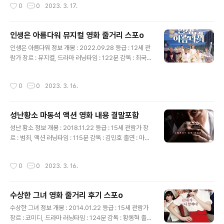
작성시간
0
0
2023. 3. 17.
도시2 줄거리 2008년 베트남 호찌민, 최용기는 현지에 사
는 한국인 브로커 유종훈과 빈 공터에 방문해 땅을 둘러보
며 이 부지에 리조트를 세울 계획을 합니다. 그때 봉고차 한
인생은 아름다워 뮤지컬 영화 줄거리 스포o
대가 나타나고, 종훈은 렌터카 사업자라며 만나보라고 합
글 내용
니다. 차에 탄 용기는 강해상(손석구)에게 사업 이야기를
인생은 아름다워 정보 개봉 : 2022.09.28 등급 : 12세 관
꺼내지만 갑자기 강해상의 파트너인 두익이 용기를 구타합
람가 장르 : 뮤지컬, 드라마 러닝타임 : 122분 감독 : 최국희
니다. 강해상은 칼로 용기의 얼굴을 그어버리고 너 납치된
출연 : 류승룡(강진봉), 염정아(오세연), 박세완(여고생 세
거야라고 말합니다. 사실 리조트 사업은 용기를 유인하기..
연), 옹성우(박정우) 영화 줄거리 결말포함 버스는 타는 오
작성시간
0
0
2023. 3. 16.
세연(염정아)에게 전화가 걸려 옵니다. 전화를 건 사람은
남편인 강진봉(류승룡), 그날은 세연의 건강검진 결과가 나
오는 날이었는데 세연이 도착하지 않아 빨리 오라고 재촉
성난황소 마동석 액션 영화 내용 결말포함
하기 위해 전화를 한 것입니다. 버스를 잘못 타는 바람에 병
글 내용
원에 늦게 되고 결과는 진봉이 혼자 듣는데 결과는 폐암 말
성난 황소 정보 개봉 : 2018.11.22 등급 : 15세 관람가 장
기, 살 날이 2달밖에 남지 않았다는 말을 듣게 됩니다. 병원
르 : 범죄, 액션 러닝타임 : 115분 감독 : 김민호 출연 : 마동
을 나와 둘은 점심을 먹는데 세연은 자신이 기침하는 이유
석(강동철), 송지효(지수), 김성오(기태), 김민재(곰사장),
가 역류성 식도염 같다고 합니다. 그러자 진봉은 폐암 말..
박지환(춘식), 이성우(두식), 배누리(소연) 성난 황소 줄거
작성시간
0
0
2023. 3. 16.
리 스포o 수산시장에서 함께 일하는 강동철(마동석)과 후
배 춘식(박지환)은 지인을 통해 킹크랩 사업을 하는 사장을
소개받아 킹크랩 5천 마리를 계약하고 계약음을 선불 지급
수상한 그녀 영화 줄거리 후기 스포o
합니다. 사기를 당한 적이 많은 동철은 고민하지만 결국 계
글 내용
약을 합니다. 낮에는 사회복지사로 일하며 저녁에는 식당
수상한 그녀 정보 개봉 : 2014.01.22 등급 : 15세 관람가
일을 하며 투잡으로 일하는 아내 지수(송지효). 퇴근 후 집
장르 : 코미디, 드라마 러닝타임 : 124분 감독 : 황동혁 출연