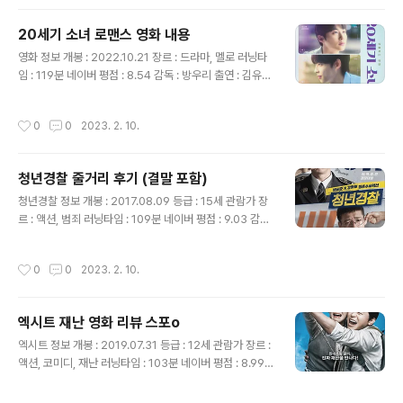
몰다가 시위하던 시민들과 학생들을 목격합니다. 시위하며
도로를 막고 최루탄을 터뜨리면서 정신없는 상황을 만들어
20세기 소녀 로맨스 영화 내용
교통을 방해하는 행동 때문에 만섭은 불쾌함을 느끼고 투
글 내용
걸거리며 지나갑니다. 저녁에 퇴근한 만섭은 차를 세워두
영화 정보 개봉 : 2022.10.21 장르 : 드라마, 멜로 러닝타
고 집으로 들어가는데 11살짜리 딸의 이마가 다친 것을 보
임 : 119분 네이버 평점 : 8.54 감독 : 방우리 출연 : 김유정
고 집주인네 아들 상구가 그랬다고 확신하며 집주인을 만
(나보라), 변우석(풍운호), 박정우(백현진), 노윤서(김연두)
나러 갑니다. 하지만 사우도 다친 상태였고 오히려 집주인
외 줄거리 결말o 우암고등학교에 입학을 압둔 17살 나보
작성시간
0
0
2023. 2. 10.
의 아내가..
라(김유정)는 미국으로 심장수술을 받으러 가는 제일 친한
친구 김연두(노윤서)를 위해 연두가 짝사랑하는 남학생 백
현진에 대한 정보를 메일로 보내주기로 약속합니다. 입학
청년경찰 줄거리 후기 (결말 포함)
식 당일부터 백현진(박정우)의 정보를 입수하기 위해 보라
글 내용
는 현진과 그의 절친인 풍운호(변우석)를 미행하게 됩니다.
청년경찰 정보 개봉 : 2017.08.09 등급 : 15세 관람가 장
수업 도중 보라는 현진을 따라 보건실에 가는데 그곳에서
르 : 액션, 범죄 러닝타임 : 109분 네이버 평점 : 9.03 감독
방송부에 지원할 거라는 말을 듣고 보라도 면접을 방송부
: 김주환 출연 : 박서준(기준), 강하늘(희열), 성동일(양교
면접을 보러 갑니다. 면접 당일 보라는 발차기로 격파를 하
수), 박하선(주희), 고준(영춘) 외 영화 줄거리 추운 겨울 경
작성시간
0
0
2023. 2. 10.
는데 ..
찰대 안 체육관에서 입학식을 기다리는 입학생들이 가족과
인사를 하며 영화는 시작됩니다. 선배인 주희(박하선)가 나
타나 잠시 후 미용을 진행할 예정이니 가족들과 인사를 마
엑시트 재난 영화 리뷰 스포o
치라고 합니다. 기준(박서준)과 희열(강하늘)은 가족들과
글 내용
마지막 인사를 하고 입학식 후 이발을 합니다. 이후 기준과
엑시트 정보 개봉 : 2019.07.31 등급 : 12세 관람가 장르 :
희열은 체력운동과 기합을 받으며 경찰대생이 되기 위해
액션, 코미디, 재난 러닝타임 : 103분 네이버 평점 : 8.99
열심히 노력합니다. 경찰대 후보생들은 마지막 테스트로
감독 : 이상근 출연 : 조정석(용남), 윤아(의주) 외 내용 결말
법화산을 오르게 되는데 희열이 달려가다 발목을 삐는 바..
o 용남(조정석)은 면접을 보면 불합격만 하는 대졸 백수입